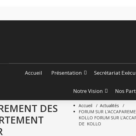
Accueil
Présentation
Secrétariat Exécu
Notre Vision
Nos Part
REMENT DES
Accueil
/
Actualités
/
FORUM SUR L’ACCAPAREME
ARTEMENT
KOLLO FORUM SUR L’ACCA
DE KOLLO
R