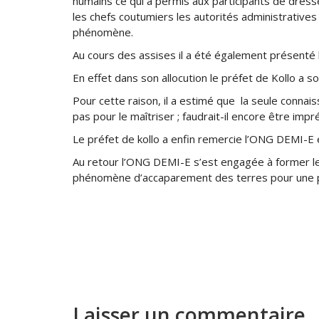
humains ce qui a permis aux participants de dress
les chefs coutumiers les autorités administratives
phénomène.
Au cours des assises il a été également présenté l
En effet dans son allocution le préfet de Kollo a s
Pour cette raison, il a estimé que la seule connais
pas pour le maîtriser ; faudrait-il encore être im
Le préfet de kollo a enfin remercie l’ONG DEMI-E
Au retour l’ONG DEMI-E s’est engagée à former les 
phénomène d’accaparement des terres pour une pr
Laisser un commentaire