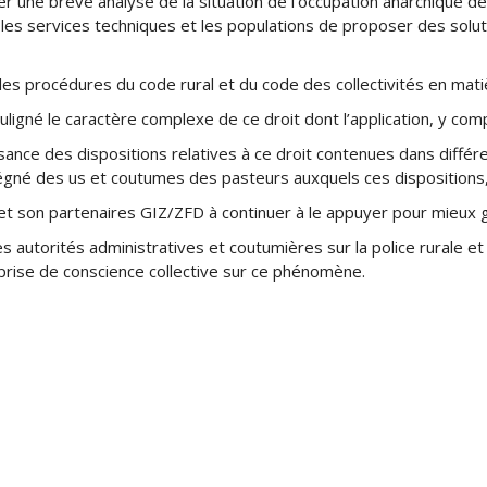
er une brève analyse de la situation de l’occupation anarchique d
 les services techniques et les populations de proposer des solut
es procédures du code rural et du code des collectivités en matièr
ouligné le caractère complexe de ce droit dont l’application, y comp
sance des dispositions relatives à ce droit contenues dans différe
prégné des us et coutumes des pasteurs auxquels ces dispositions,
 et son partenaires GIZ/ZFD à continuer à le appuyer pour mieux 
autorités administratives et coutumières sur la police rurale et 
ise de conscience collective sur ce phénomène.